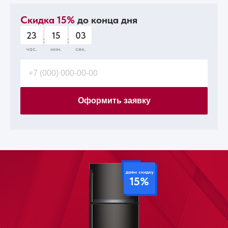
Скидка 15%
до конца дня
23
15
02
:
:
час.
мин.
сек.
Оформить заявку
даем скидку
15%