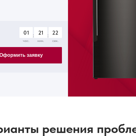
01
21
21
:
:
час.
мин.
сек.
Оформить заявку
рианты решения пробл