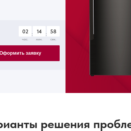
02
14
57
:
:
час.
мин.
сек.
Оформить заявку
рианты решения пробл