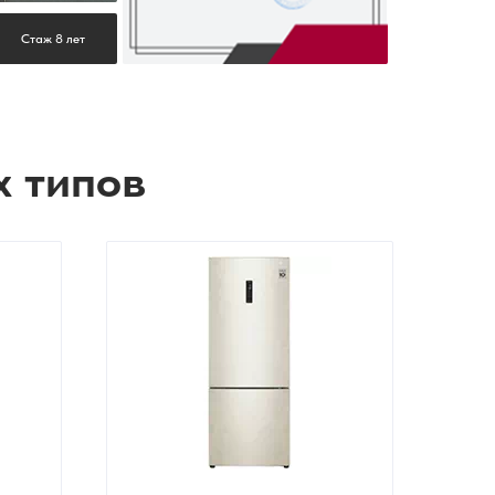
Стаж 8 лет
х типов