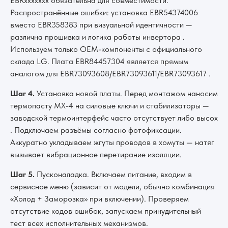
EBRxxxxxxx обязательна для совместимости.
Распространённые ошибки: установка EBR54374006
вместо EBR358383 при визуальной идентичности —
различна прошивка и логика работы инвертора .
Используем только OEM-компоненты с официального
склада LG. Плата EBR84457304 является прямым
аналогом для EBR73093608/EBR73093611/EBR73093617 .
Шаг 4.
Установка новой платы. Перед монтажом наносим
термопасту MX-4 на силовые ключи и стабилизаторы —
заводской термоинтерфейс часто отсутствует либо высох
. Подключаем разъёмы согласно фотофиксации.
Аккуратно укладываем жгуты проводов в хомуты — натяг
вызывает вибрационное перетирание изоляции.
Шаг 5.
Пусконаладка. Включаем питание, входим в
сервисное меню (зависит от модели, обычно комбинация
«Холод + Заморозка» при включении). Проверяем
отсутствие кодов ошибок, запускаем принудительный
тест всех исполнительных механизмов.