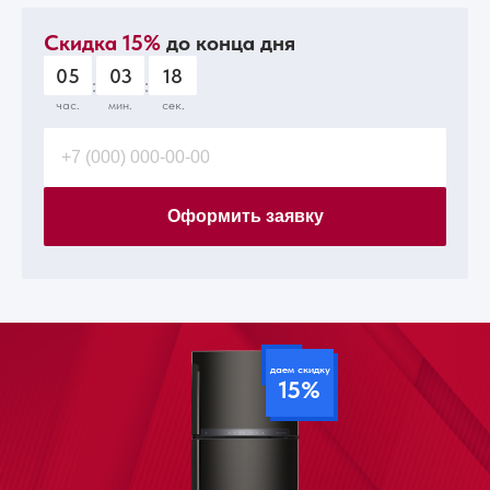
Скидка 15%
до конца дня
05
03
17
:
:
час.
мин.
сек.
Оформить заявку
даем скидку
15%