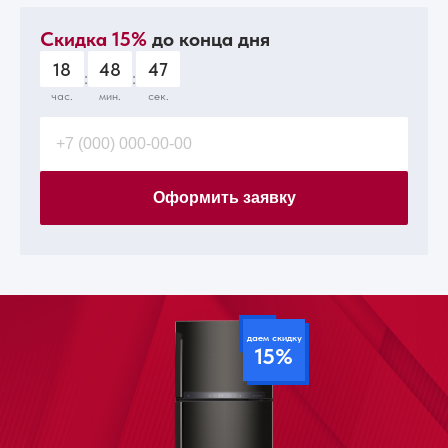
Скидка 15%
до конца дня
18
48
46
:
:
час.
мин.
сек.
Оформить заявку
даем скидку
15%