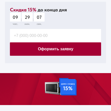
Скидка 15%
до конца дня
09
29
06
:
:
час.
мин.
сек.
Оформить заявку
даем скидку
15%