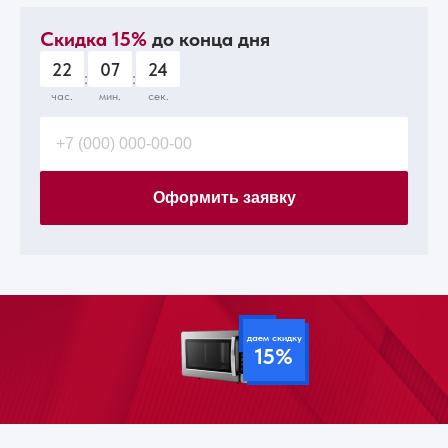
Скидка 15%
до конца дня
22
07
23
:
:
час.
мин.
сек.
Оформить заявку
даем скидку
15%