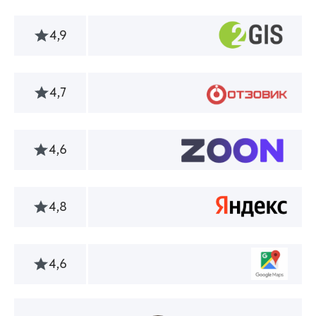
4,9
4,7
4,6
4,8
4,6