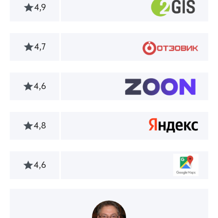
4,9
4,7
4,6
4,8
4,6