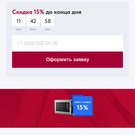
Скидка 15%
до конца дня
11
42
56
:
:
час.
мин.
сек.
Оформить заявку
даем скидку
15%