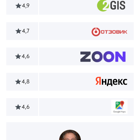
4,9
4,7
4,6
4,8
4,6