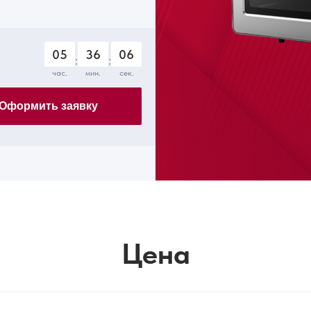
05
36
04
:
:
час.
мин.
сек.
Оформить заявку
Цена