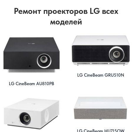
Ремонт проекторов LG всех
моделей
LG CineBeam GRU510N
LG CineBeam AU810PB
LG CineBeam HU715QW