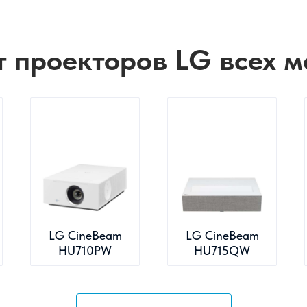
т проекторов LG всех м
LG CineBeam
LG CineBeam
HU710PW
HU715QW