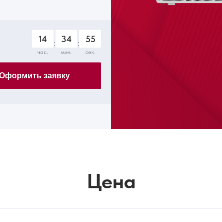
14
34
54
:
:
час.
мин.
сек.
Оформить заявку
Цена