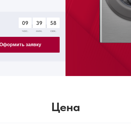
09
39
57
:
:
час.
мин.
сек.
Оформить заявку
Цена