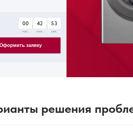
00
42
52
:
:
час.
мин.
сек.
Оформить заявку
рианты решения пробл