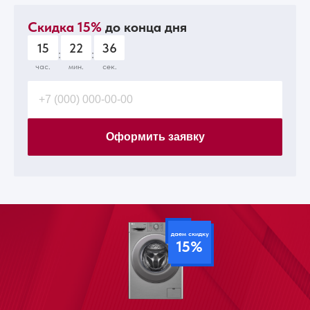
Скидка 15%
до конца дня
15
22
34
:
:
час.
мин.
сек.
Оформить заявку
даем скидку
15%