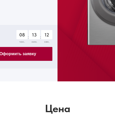
08
13
11
:
:
час.
мин.
сек.
Оформить заявку
Цена