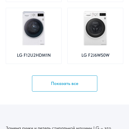
LG F12U2HDM1N
LG F2J6WS0W
Показать все
Замена ручки и петель стиральной машины LG – это