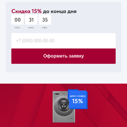
Скидка 15%
до конца дня
00
31
33
:
:
час.
мин.
сек.
Оформить заявку
даем скидку
15%