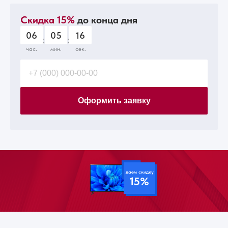
Скидка 15%
до конца дня
06
05
15
:
:
час.
мин.
сек.
Оформить заявку
даем скидку
15%