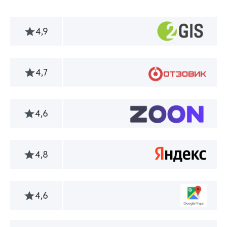
4,9
4,7
4,6
4,8
4,6