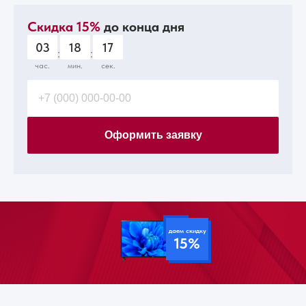
Скидка 15%
до конца дня
03
18
15
:
:
час.
мин.
сек.
Оформить заявку
даем скидку
15%