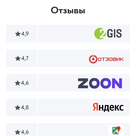
Отзывы
4,9
4,7
4,6
4,8
4,6