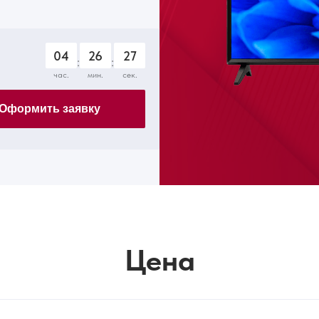
04
26
26
:
:
час.
мин.
сек.
Оформить заявку
Цена