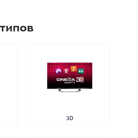
 типов
3D