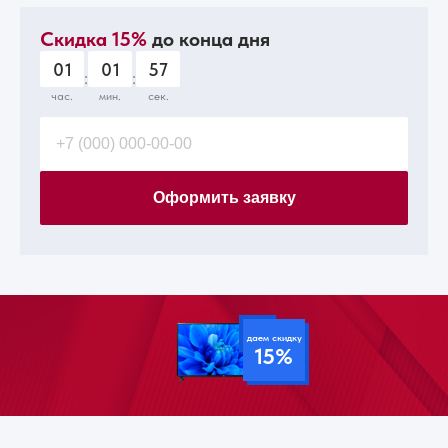
Скидка 15%
до конца дня
01
01
56
:
:
час.
мин.
сек.
Оформить заявку
даем скидку
15%