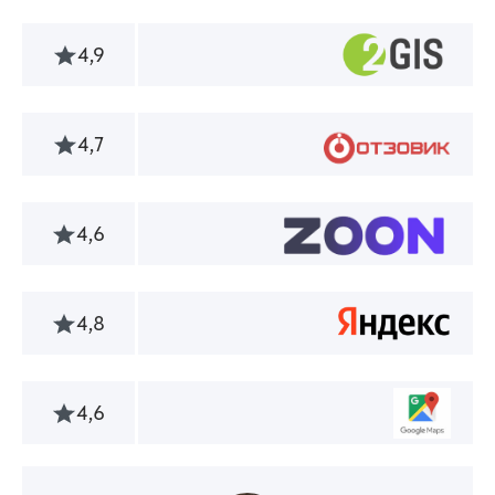
4,9
4,7
4,6
4,8
4,6